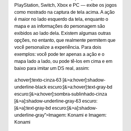
PlayStation, Switch, Xbox e PC — exibe os jogos
como mostrado na captura de tela acima. A ação
é maior no lado esquerdo da tela, enquanto o
mapa e as informações do personagem são
exibidos ao lado dela. Existem algumas outras
opções, no entanto, que realmente permitem que
você personalize a experiência. Para dois
exemplos: você pode ter apenas a ação e o
mapa lado a lado, ou pode tê-los em cima e em
baixo para imitar um DS real, assim:
a:hover]:texto-cinza-63 [&>a:hover]:shadow-
underline-black escuro:[&>a:hover]:text-gray-bd
escuro:[&>a:hover]:sombra-sublinhado-cinza
[&>a]:shadow-underline-gray-63 escuro:
[&>a]:text-gray-bd escuro:[&>a]:shadow-
underline-gray”>Imagem: Konami e Imagem:
Konami