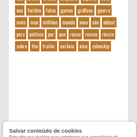
eua
feridos
fotos
games
gráficos
guerra
mais
man
milhões
mundo
novo
não
oblast
para
politica
por
que
russo
russos
rússia
sobre
the
trailer:
ucrânia:
uma
zelenskyy
Salvar conteúdo de cookies
Este site usa cookies para aprimorar sua experiência de