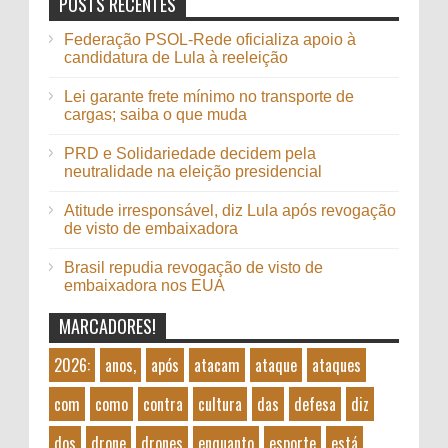
POSTS RECENTES
Federação PSOL-Rede oficializa apoio à
candidatura de Lula à reeleição
Lei garante frete mínimo no transporte de
cargas; saiba o que muda
PRD e Solidariedade decidem pela
neutralidade na eleição presidencial
Atitude irresponsável, diz Lula após revogação
de visto de embaixadora
Brasil repudia revogação de visto de
embaixadora nos EUA
MARCADORES!
2026:
anos,
após
atacam
ataque
ataques
com
como
contra
cultura
das
defesa
diz
dos
drone
drones
enquanto
esporte
está