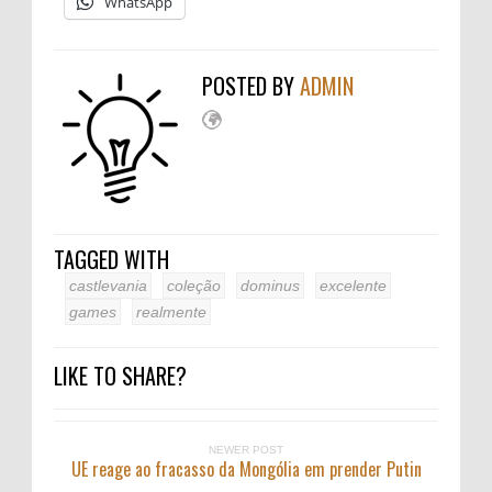
WhatsApp
POSTED BY
ADMIN
TAGGED WITH
castlevania
coleção
dominus
excelente
games
realmente
LIKE TO SHARE?
NEWER POST
UE reage ao fracasso da Mongólia em prender Putin