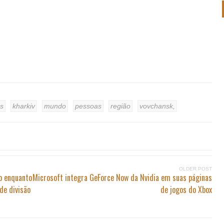
as
kharkiv
mundo
pessoas
região
vovchansk,
OLDER POST
o enquanto
Microsoft integra GeForce Now da Nvidia em suas páginas
de divisão
de jogos do Xbox