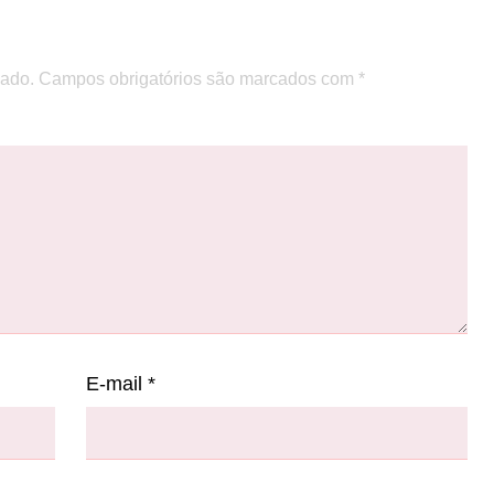
cado.
Campos obrigatórios são marcados com
*
E-mail
*