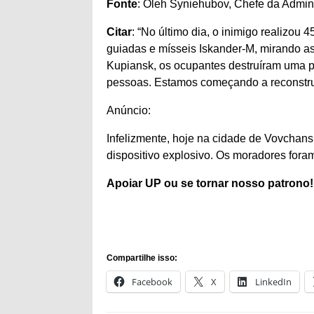
Fonte
: Oleh Syniehubov, Chefe da Admini
Citar
: “No último dia, o inimigo realizo
guiadas e mísseis Iskander-M, mirando as
Kupiansk, os ocupantes destruíram uma
pessoas. Estamos começando a reconstruí
Anúncio:
Infelizmente, hoje na cidade de Vovchans
dispositivo explosivo. Os moradores foram
Apoiar
UP ou se tornar
nosso patrono
!
Compartilhe isso:
Facebook
X
LinkedIn