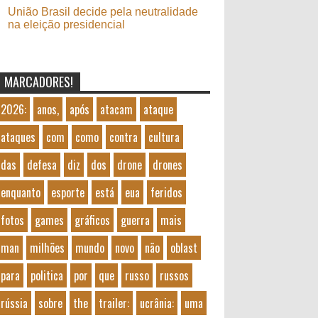
União Brasil decide pela neutralidade
na eleição presidencial
MARCADORES!
2026:
anos,
após
atacam
ataque
ataques
com
como
contra
cultura
das
defesa
diz
dos
drone
drones
enquanto
esporte
está
eua
feridos
fotos
games
gráficos
guerra
mais
man
milhões
mundo
novo
não
oblast
para
politica
por
que
russo
russos
rússia
sobre
the
trailer:
ucrânia:
uma