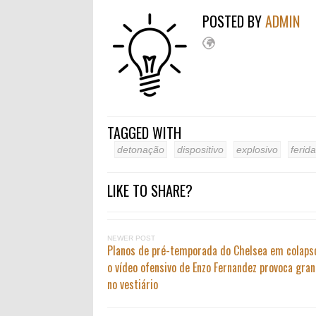
POSTED BY
ADMIN
TAGGED WITH
detonação
dispositivo
explosivo
ferid
LIKE TO SHARE?
NEWER POST
Planos de pré-temporada do Chelsea em colaps
o vídeo ofensivo de Enzo Fernandez provoca gran
no vestiário