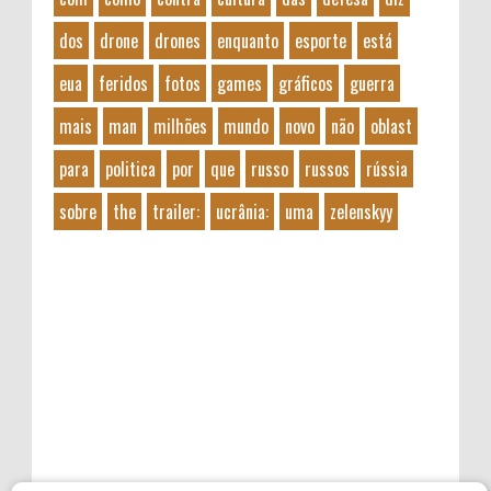
dos
drone
drones
enquanto
esporte
está
eua
feridos
fotos
games
gráficos
guerra
mais
man
milhões
mundo
novo
não
oblast
para
politica
por
que
russo
russos
rússia
sobre
the
trailer:
ucrânia:
uma
zelenskyy