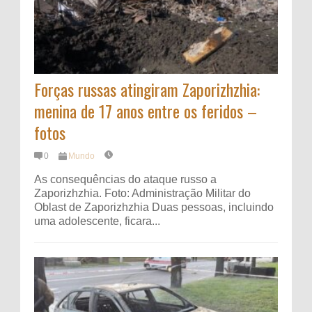
Forças russas atingiram Zaporizhzhia:
menina de 17 anos entre os feridos –
fotos
0
Mundo
As consequências do ataque russo a
Zaporizhzhia. Foto: Administração Militar do
Oblast de Zaporizhzhia Duas pessoas, incluindo
uma adolescente, ficara...