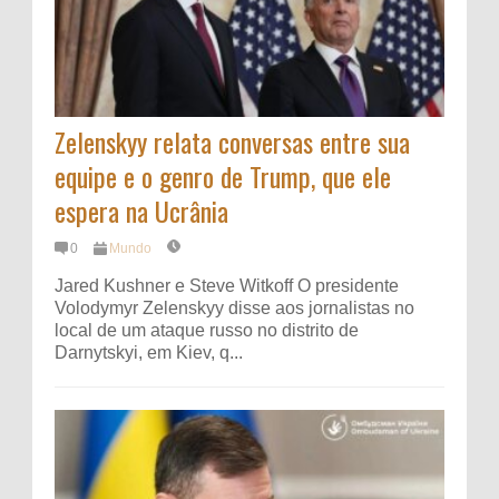
Zelenskyy relata conversas entre sua
equipe e o genro de Trump, que ele
espera na Ucrânia
0
Mundo
Jared Kushner e Steve Witkoff O presidente
Volodymyr Zelenskyy disse aos jornalistas no
local de um ataque russo no distrito de
Darnytskyi, em Kiev, q...