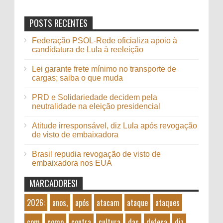
POSTS RECENTES
Federação PSOL-Rede oficializa apoio à
candidatura de Lula à reeleição
Lei garante frete mínimo no transporte de
cargas; saiba o que muda
PRD e Solidariedade decidem pela
neutralidade na eleição presidencial
Atitude irresponsável, diz Lula após revogação
de visto de embaixadora
Brasil repudia revogação de visto de
embaixadora nos EUA
MARCADORES!
2026:
anos,
após
atacam
ataque
ataques
com
como
contra
cultura
das
defesa
diz